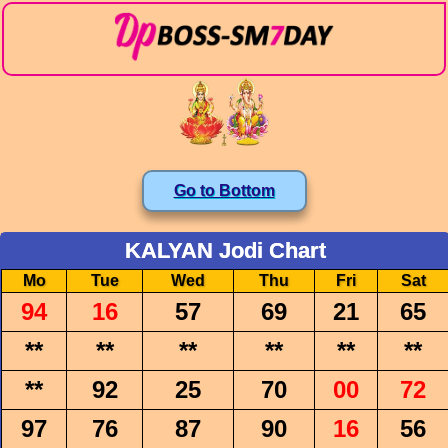
Go to Bottom
KALYAN Jodi Chart
Mo
Tue
Wed
Thu
Fri
Sat
94
16
57
69
21
65
**
**
**
**
**
**
**
92
25
70
00
72
97
76
87
90
16
56