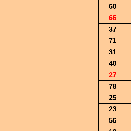
60
66
37
71
31
40
27
78
25
23
56