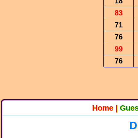
18
83
71
76
99
76
Home
|
Gues
D