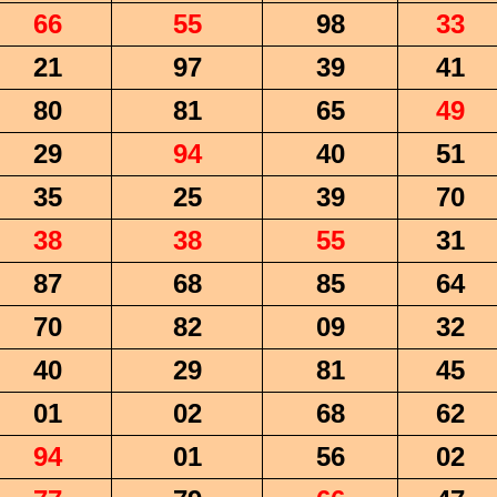
66
55
98
33
21
97
39
41
80
81
65
49
29
94
40
51
35
25
39
70
38
38
55
31
87
68
85
64
70
82
09
32
40
29
81
45
01
02
68
62
94
01
56
02