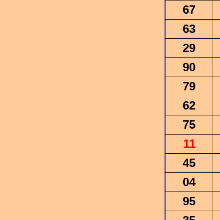
67
63
29
90
79
62
75
11
45
04
95