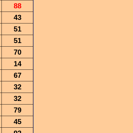
88
43
51
51
70
14
67
32
32
79
45