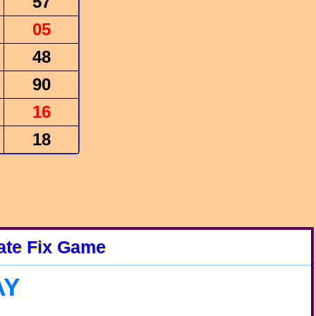
57
05
48
90
16
18
ate Fix Game
AY