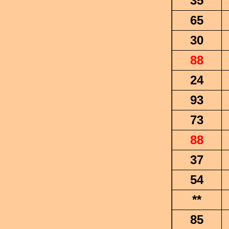
35
65
30
88
24
93
73
88
37
54
**
85