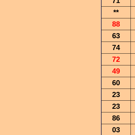
71
**
88
63
74
72
49
60
23
23
86
03