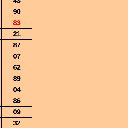
43
90
83
21
87
07
62
89
04
86
09
32