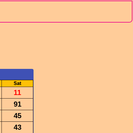
Sat
11
91
45
43